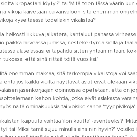
sieltä kropastani löytyi?' tai 'Mitä teen tässä väärin kun 
a vikoja kaivetaan päivänvaloon, sitä enemmän ongelmi
koja kyseltäessä todellakin vikalistaa?
lla heikosti liikkuva jalkaterä, kantaluut pahassa virheas
uo paikka hirveässä jumissa, nestekertymiä siellä ja tääll
atessa alaselässäsi ei tapahdu sitten yhtään mitään, ko
 tukossa, että siinä riittää töitä vuosiksi.'
itä enemmän maksaa, sitä tarkempia vikalistoja voi sa
 entä jos kaikki vioilta näyttävät asiat eivät olekaan vik
alaisen jäsenkorjaajan opinnoissa opetetaan, että on jo
soittelemaan kehon kohtia, jotka eivät asiakasta varsinai
yös näitä ominaisuuksia tai voisiko sanoa 'tyyppivikoja' 
ikalistan kaipuuta vaihtaa 'ilon kautta' -asenteeksi? 'Mit
tyi' tai 'Miksi tämä sujuu minulla aina niin hyvin?' Voisiko 