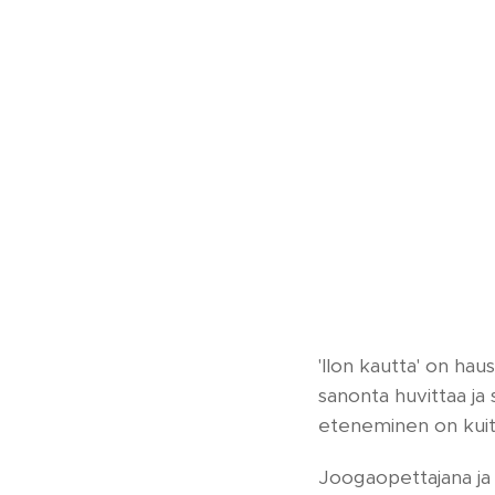
'Ilon kautta' on hau
sanonta huvittaa ja 
eteneminen on kuit
Joogaopettajana ja 