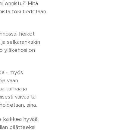
ei onnistu?' Mitä
sta toki tiedetään.
ennossa, heikot
ä ja selkärankakin
ko yläkehosi on
ada - myös
oja vaan
pa turhaa ja
sesti vaivaa tai
hoidetaan, aina.
äs kaikkea hyvää
illan päätteeksi