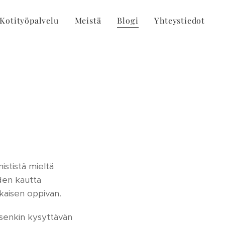
Kotityöpalvelu
Meistä
Blogi
Yhteystiedot
ististä mieltä
iden kautta
kaisen oppivan.
isenkin kysyttävän