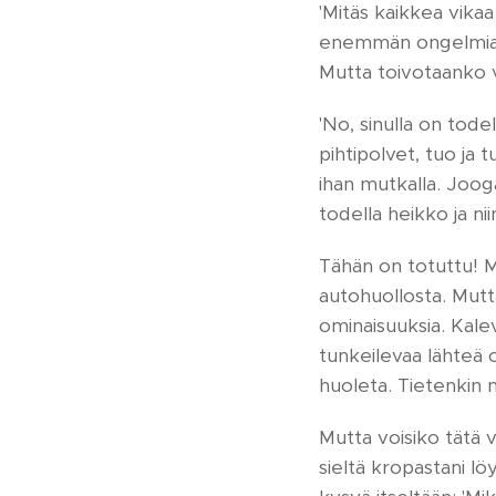
'Mitäs kaikkea vikaa 
enemmän ongelmia j
Mutta toivotaanko vi
'No, sinulla on tode
pihtipolvet, tuo ja t
ihan mutkalla. Joog
todella heikko ja niin
Tähän on totuttu! M
autohuollosta. Mutta
ominaisuuksia. Kalev
tunkeilevaa lähteä o
huoleta. Tietenkin m
Mutta voisiko tätä v
sieltä kropastani löy