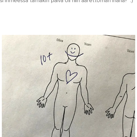
ksi ihmeessä tämäkin päivä oli niin äärettömän ihana?' :)