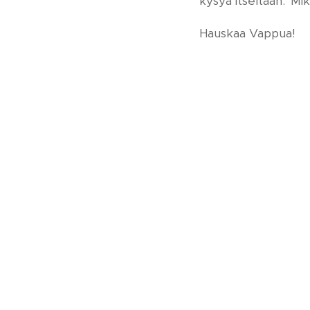
kysyä itseltään: 'Mi
Hauskaa Vappua!