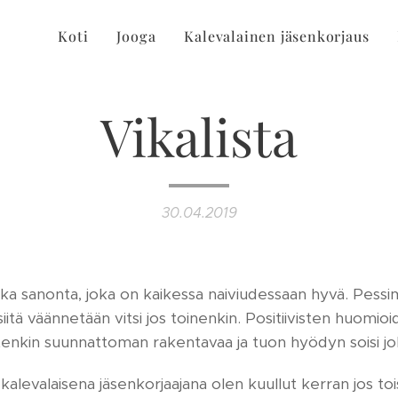
Koti
Jooga
Kalevalainen jäsenkorjaus
Vikalista
30.04.2019
ska sanonta, joka on kaikessa naiviudessaan hyvä. Pessim
siitä väännetään vitsi jos toinenkin. Positiivisten huomio
enkin suunnattoman rakentavaa ja tuon hyödyn soisi jo
kalevalaisena jäsenkorjaajana olen kuullut kerran jos to