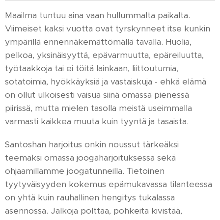
Maailma tuntuu aina vaan hullummalta paikalta.
Viimeiset kaksi vuotta ovat tyrskynneet itse kunkin
ympärillä ennennäkemättömällä tavalla. Huolia,
pelkoa, yksinäisyyttä, epävarmuutta, epäreiluutta,
työtaakkoja tai ei töitä lainkaan, liittoutumia,
sotatoimia, hyökkäyksiä ja vastaiskuja - ehkä elämä
on ollut ulkoisesti vaisua siinä omassa pienessä
piirissä, mutta mielen tasolla meistä useimmalla
varmasti kaikkea muuta kuin tyyntä ja tasaista.
Santoshan harjoitus onkin noussut tärkeäksi
teemaksi omassa joogaharjoituksessa sekä
ohjaamillamme joogatunneilla. Tietoinen
tyytyväisyyden kokemus epämukavassa tilanteessa
on yhtä kuin rauhallinen hengitys tukalassa
asennossa. Jalkoja polttaa, pohkeita kivistää,