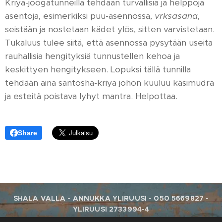
Kriya-joogatunneilla tehdään turvallisia ja helppoja
asentoja, esimerkiksi puu-asennossa,
vrksasana
,
seistään ja nostetaan kädet ylös, sitten varvistetaan.
Tukaluus tulee siitä, että asennossa pysytään useita
rauhallisia hengityksiä tunnustellen kehoa ja
keskittyen hengitykseen. Lopuksi tällä tunnilla
tehdään aina santosha-kriya johon kuuluu käsimudra
ja esteitä poistava lyhyt mantra. Helpottaa.
Share
SHALA VALLA - ANNUKKA YLIRUUSI - 050 5669827 -
YLIRUUSI 2733994-4