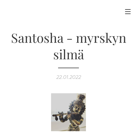
Santosha - myrskyn
silmä
22.01.2022