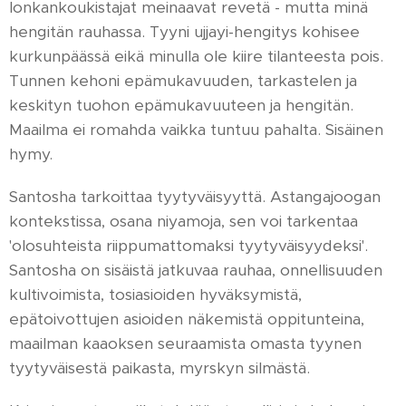
lonkankoukistajat meinaavat revetä - mutta minä
hengitän rauhassa. Tyyni ujjayi-hengitys kohisee
kurkunpäässä eikä minulla ole kiire tilanteesta pois.
Tunnen kehoni epämukavuuden, tarkastelen ja
keskityn tuohon epämukavuuteen ja hengitän.
Maailma ei romahda vaikka tuntuu pahalta. Sisäinen
hymy.
Santosha tarkoittaa tyytyväisyyttä. Astangajoogan
kontekstissa, osana niyamoja, sen voi tarkentaa
'olosuhteista riippumattomaksi tyytyväisyydeksi'.
Santosha on sisäistä jatkuvaa rauhaa, onnellisuuden
kultivoimista, tosiasioiden hyväksymistä,
epätoivottujen asioiden näkemistä oppitunteina,
maailman kaaoksen seuraamista omasta tyynen
tyytyväisestä paikasta, myrskyn silmästä.