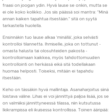
fraasi on joogan ydin. Hyvä lause se onkin, mutta se
ei ole koko kolikko. Jos siis päässä soi mantra: "Minä
annan kaiken tapahtua itsestään." sitä on syytä
tarkastella huolella.
Ensinnäkin tuo lause alkaa 'minällä', joka selvästi
kontrolloi tilannetta. Ihmiselle, joka on tottunut -
omasta halusta tai olosuhteiden pakosta -
kontrolloimaan kaikkea, myös tahdottomuuden
kontrollointi on herkässä eikä sitä todellakaan
huomaa helposti. Toiseksi, mitään ei tapahdu
itsestään.
Keho on tässäkin hyvä mallintaja. Asanaharjoitus siinä
loistava väline. Lihas ei voi jännittyä paljoa lisää, jos se
on valmiiksi jännittyneessä tilassa, niin kutsutussa
Ikikrampissa eli ikuisessa kontrollissa. Toinen ääripää: