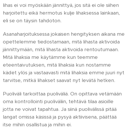
lihas ei voi myöskään jännittyä, jos sitä ei ole siihen
harjoitettu eikä hermotus kulje lihaksessa lainkaan,
eli se on täysin tahdoton.
Asanaharjoituksessa jokaisen hengityksen aikana me
opettelemme tiedostamaan, mitä lihasta aktivoida
jännittymään, mitä lihasta aktivoida rentoutumaan.
Mitä lihaksia me käytämme kun teemme
eteentaivutuksen, mitä lihaksia kun nostamme
kädet ylös ja vastaavasti mitä lihaksia emme juuri nyt
tarvitse, mitkä lihakset saavat nyt levätä hetken.
Puoliväli tarkoittaa puoliväliä. On opittava vetämään
oma kontrollointi puoliväliin, tehtävä tilaa asioille
jotta ne voivat tapahtua. Ja siinä puolivälissä pitää
langat omissa käsissä ja pysyä aktiivisena, päättää
itse mihin osallistua ja mihin ei.