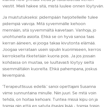
viestit. Mieli hakee sitä, mistä luulee onnen löytyvän.
Ja muistutukseksi: pidempään harjoitelleille tulee
pidempiä vaivoja. Mitä syvemmälle kehoon
mennään, sitä syvemmältä kaivetaan. Vanhoja, jo
unohtuneita asioita. Ehkä se on hyvä sanoa taas
kerran ääneen, ei jooga takaa kivutonta elämää.
Joogaa verrataan usein sipulin kuorimiseen, kerros
kerrokselta itketetään kuoria pois. Ja jos jossain
kohdassa on mustaa, se luultavasti löytyy sieltä
sisemmältäkin kuorelta. Ehkä pahempana, joskus
lievempänä.
'Terapeuttisuus edellä.' sanoi opettajani Susanna
viime sunnuntaina minulle. Niin juuri. Se mitä voin
tehdä, on hoitaa kehoani. Tuntea missä kipu on ja
toimia niin että en satuta itseäni lisää - toimia toisin