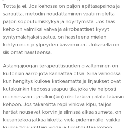
Totta ja ei. Jos kehossa on paljon epätasapainoa ja
sairautta, metodin noudattaminen vaatii mieleltä
paljon sopeutumiskykyä ja nöyrtymistä. Jos taas
keho on valmiiksi vahva ja akrobaattiset kyvyt
syntymälahjaksi saatua, on haasteena mielen
kiihtyminen ja ylpeyden kasvaminen. Jokaisella on
siis omat haasteensa.
Astangajoogan terapeuttisuuden oivaltaminen on
kuitenkin aarre jota kannattaa etsiä. Siinä vaiheessa
kun hengitys kulkee katkeamatta ja linjaukset ovat
kutakuinkin tiedossa saapuu tila, joka vie helposti
mennessään - ja silloin(kin) olisi tärkeä palata takaisin
kehoon. Jos takareittä repii vihlova kipu, tai jos
hartiat nousevat korviin ja silmissä alkaa sumeta, on
kiusantekoa jatkaa liikettä vielä pidemmälle, vaikka
kuinka flow yrittäisi viedä ja tukahduttaa kehon