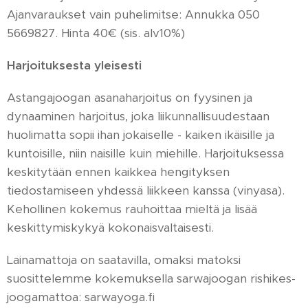
Ajanvaraukset vain puhelimitse: Annukka 050
5669827. Hinta 40€ (sis. alv10%)
Harjoituksesta yleisesti
Astangajoogan asanaharjoitus on fyysinen ja
dynaaminen harjoitus, joka liikunnallisuudestaan
huolimatta sopii ihan jokaiselle - kaiken ikäisille ja
kuntoisille, niin naisille kuin miehille. Harjoituksessa
keskitytään ennen kaikkea hengityksen
tiedostamiseen yhdessä liikkeen kanssa (vinyasa).
Kehollinen kokemus rauhoittaa mieltä ja lisää
keskittymiskykyä kokonaisvaltaisesti.
Lainamattoja on saatavilla, omaksi matoksi
suosittelemme kokemuksella sarwajoogan rishikes-
joogamattoa: sarwayoga.fi