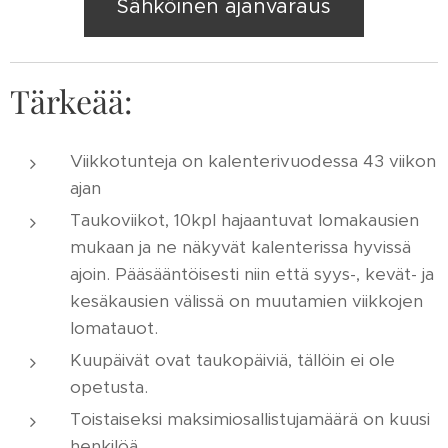
Sähköinen ajanvaraus
Tärkeää:
Viikkotunteja on kalenterivuodessa 43 viikon
ajan
Taukoviikot, 10kpl hajaantuvat lomakausien
mukaan ja ne näkyvät kalenterissa hyvissä
ajoin. Pääsääntöisesti niin että syys-, kevät- ja
kesäkausien välissä on muutamien viikkojen
lomatauot.
Kuupäivät ovat taukopäiviä, tällöin ei ole
opetusta.
Toistaiseksi maksimiosallistujamäärä on kuusi
henkilöä