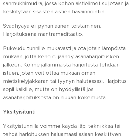
sanmukhimudra, jossa kehon aistielimet suljetaan ja
keskitytään sisäisten aistien havainnointiin.
Svadhyaya eli pyhän äänen toistaminen.
Harjoituksena mantrameditaatio.
Pukeudu tunnille mukavasti ja ota jotain lämpöistä
mukaan, jotta keho ei jäähdy asanaharjoitusken
jälkeen. Kolme jälkimmäistä harjoitusta tehdään
istuen, joten voit ottaa mukaan oman
mietiskelyjakkaran tai tyynyn halutessasi. Harjoitus
sopii kaikille, mutta on hyödyllistä jos
asanaharjoituksesta on hiukan kokemusta.
Yksityisitunti
Yksityistunnilla voimme käydä läpi tekniikkaa tai
tehdä harjoituksen haluamaasi asiaan keskittyen.